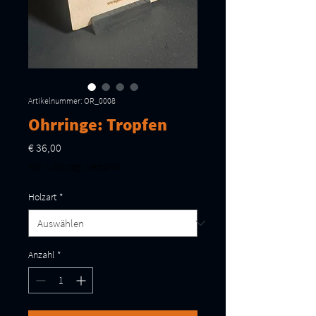
Artikelnummer: OR_0008
Ohrringe: Tropfen
Preis
€ 36,00
inkl. USt
|
zzgl. Versand
Holzart
*
Anzahl
*