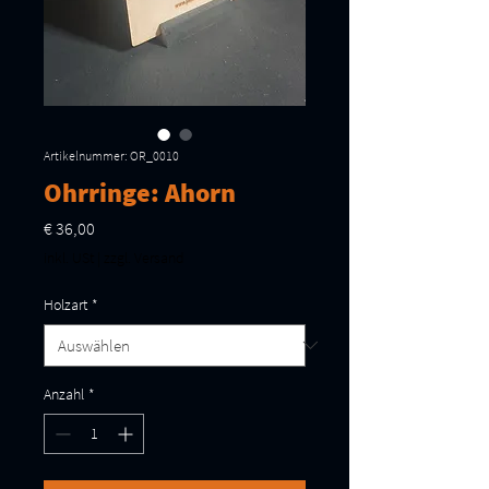
Artikelnummer: OR_0010
Ohrringe: Ahorn
Preis
€ 36,00
inkl. USt
|
zzgl. Versand
Holzart
*
Anzahl
*