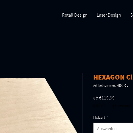
Retail Design
Laser Design
S
HEXAGON Cla
Artikelnummer: HEX_CL
Sale-
ab
€115,95
Preis
inkl. USt
|
zzgl. Versand
Holzart
*
Auswählen